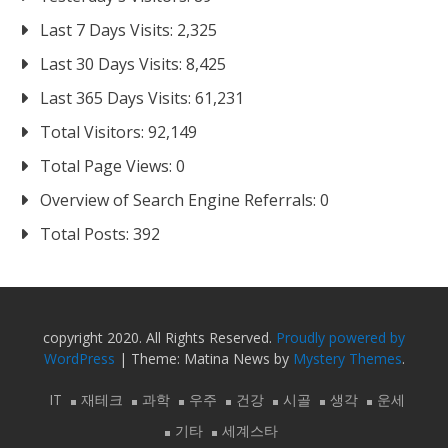
Last 7 Days Visits:
2,325
Last 30 Days Visits:
8,425
Last 365 Days Visits:
61,231
Total Visitors:
92,149
Total Page Views:
0
Overview of Search Engine Referrals:
0
Total Posts:
392
copyright 2020. All Rights Reserved.
Proudly powered by
WordPress
|
Theme: Matina News by
Mystery Themes
.
IT
재테크
과학
우주
건강
시골
생각
운세
기타
세계스타