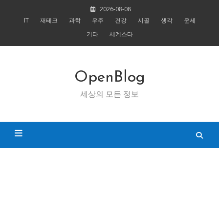
Skip
2026-08-08
to
IT
재테크
과학
우주
건강
시골
생각
운세
content
기타
세계스타
OpenBlog
세상의 모든 정보