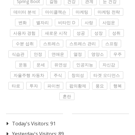
Spring Boot
갈등
건강
관계
눈 건강
데이터 분석
마이클잭슨
마케팅
마케팅 전략
변화
별자리
비타민 D
사랑
사업운
사용자 경험
새로운 시작
성공
성장
성취
수분 섭취
스트레스
스트레스 관리
스프링
식습관
안정
연애운
열정
영양소
우주
운동
운세
유연성
인공지능
자신감
자율주행 자동차
주식
창의성
타겟 오디언스
타로
투자
파이썬
팝의황제
풍요
행복
혼란
Today's Visitors:
91
Yesterday's Visitors:
89