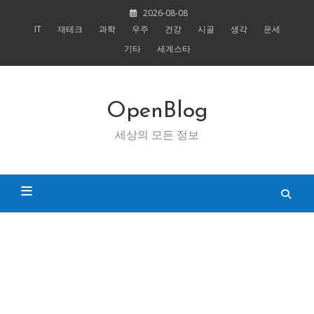
Skip
2026-08-08
to
IT
재테크
과학
우주
건강
시골
생각
운세
content
기타
세계스타
OpenBlog
세상의 모든 정보