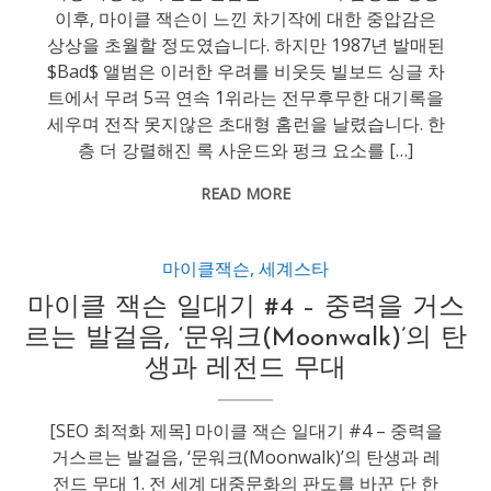
이후, 마이클 잭슨이 느낀 차기작에 대한 중압감은
상상을 초월할 정도였습니다. 하지만 1987년 발매된
$Bad$ 앨범은 이러한 우려를 비웃듯 빌보드 싱글 차
트에서 무려 5곡 연속 1위라는 전무후무한 대기록을
세우며 전작 못지않은 초대형 홈런을 날렸습니다. 한
층 더 강렬해진 록 사운드와 펑크 요소를 […]
READ MORE
마이클잭슨
,
세계스타
마이클 잭슨 일대기 #4 – 중력을 거스
르는 발걸음, ‘문워크(Moonwalk)’의 탄
생과 레전드 무대
[SEO 최적화 제목] 마이클 잭슨 일대기 #4 – 중력을
거스르는 발걸음, ‘문워크(Moonwalk)’의 탄생과 레
전드 무대 1. 전 세계 대중문화의 판도를 바꾼 단 한