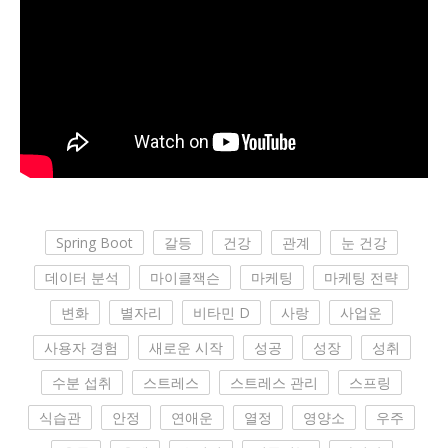
Spring Boot
갈등
건강
관계
눈 건강
데이터 분석
마이클잭슨
마케팅
마케팅 전략
변화
별자리
비타민 D
사랑
사업운
사용자 경험
새로운 시작
성공
성장
성취
수분 섭취
스트레스
스트레스 관리
스프링
식습관
안정
연애운
열정
영양소
우주