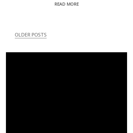
READ MORE
OLDER POSTS
Posts
navigation