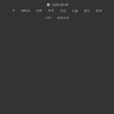
Skip
2026-08-09
to
IT
재테크
과학
우주
건강
시골
생각
운세
content
기타
세계스타