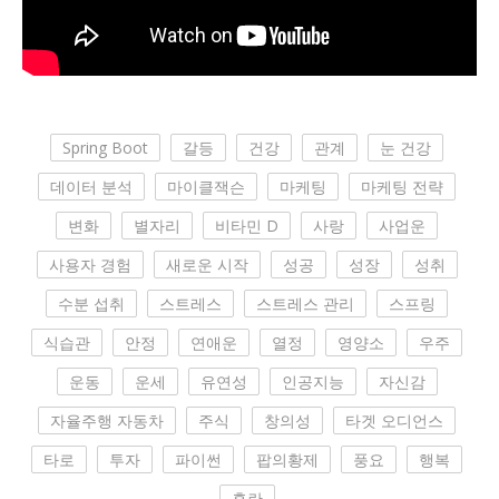
Spring Boot
갈등
건강
관계
눈 건강
데이터 분석
마이클잭슨
마케팅
마케팅 전략
변화
별자리
비타민 D
사랑
사업운
사용자 경험
새로운 시작
성공
성장
성취
수분 섭취
스트레스
스트레스 관리
스프링
식습관
안정
연애운
열정
영양소
우주
운동
운세
유연성
인공지능
자신감
자율주행 자동차
주식
창의성
타겟 오디언스
타로
투자
파이썬
팝의황제
풍요
행복
혼란