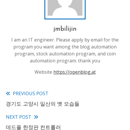
jmbilijin
I am an IT engineer. Please apply by email for the
program you want among the blog automation
program, stock automation program, and coin
automation program. thank you
Website
https://openblog.at
PREVIOUS POST
Read
경기도 고양시 일산의 옛 모습들
more
articles
NEXT POST
데드풀 한정판 컨트롤러