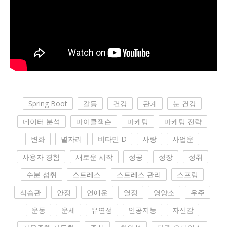
Spring Boot
갈등
건강
관계
눈 건강
데이터 분석
마이클잭슨
마케팅
마케팅 전략
변화
별자리
비타민 D
사랑
사업운
사용자 경험
새로운 시작
성공
성장
성취
수분 섭취
스트레스
스트레스 관리
스프링
식습관
안정
연애운
열정
영양소
우주
운동
운세
유연성
인공지능
자신감