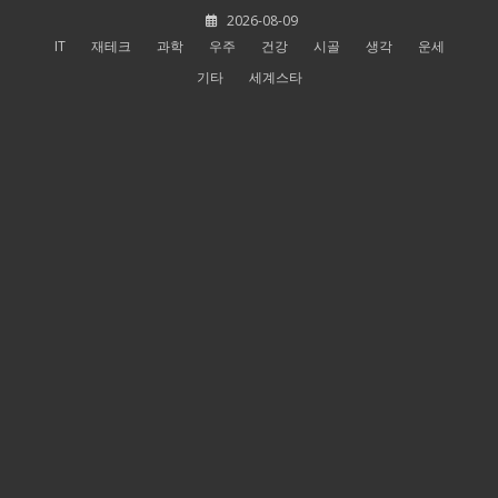
Skip
2026-08-09
to
IT
재테크
과학
우주
건강
시골
생각
운세
content
기타
세계스타