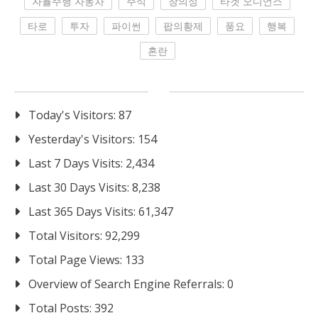
자율주행 자동차
주식
창의성
타겟 오디언스
타로
투자
파이썬
팝의황제
풍요
행복
혼란
Today's Visitors:
87
Yesterday's Visitors:
154
Last 7 Days Visits:
2,434
Last 30 Days Visits:
8,238
Last 365 Days Visits:
61,347
Total Visitors:
92,299
Total Page Views:
133
Overview of Search Engine Referrals:
0
Total Posts:
392