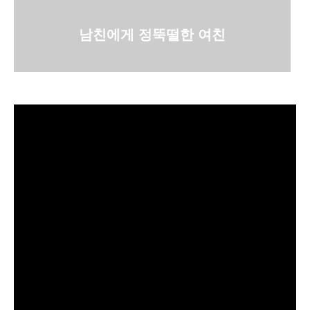
남친에게 정뚝떨한 여친