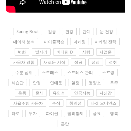
Spring Boot
갈등
건강
관계
눈 건강
데이터 분석
마이클잭슨
마케팅
마케팅 전략
변화
별자리
비타민 D
사랑
사업운
사용자 경험
새로운 시작
성공
성장
성취
수분 섭취
스트레스
스트레스 관리
스프링
식습관
안정
연애운
열정
영양소
우주
운동
운세
유연성
인공지능
자신감
자율주행 자동차
주식
창의성
타겟 오디언스
타로
투자
파이썬
팝의황제
풍요
행복
혼란