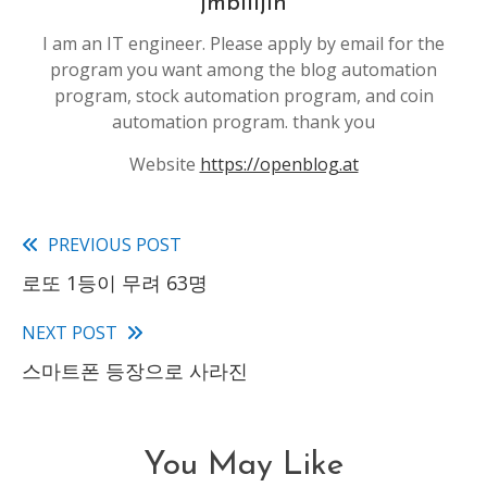
jmbilijin
I am an IT engineer. Please apply by email for the
program you want among the blog automation
program, stock automation program, and coin
automation program. thank you
Website
https://openblog.at
PREVIOUS POST
Read
로또 1등이 무려 63명
more
articles
NEXT POST
스마트폰 등장으로 사라진
You May Like