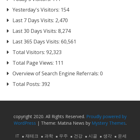
Yesterday's Visitors:
154
Last 7 Days Visits:
2,470
Last 30 Days Visits:
8,274
Last 365 Days Visits:
60,561
Total Visitors:
92,323
Total Page Views:
111
Overview of Search Engine Referrals:
0
Total Posts:
392
copyright 2020. All Rights Reserved.
Proudly powered by
WordPress
|
Theme: Matina News by
Mystery Themes
.
IT
재테크
과학
우주
건강
시골
생각
운세