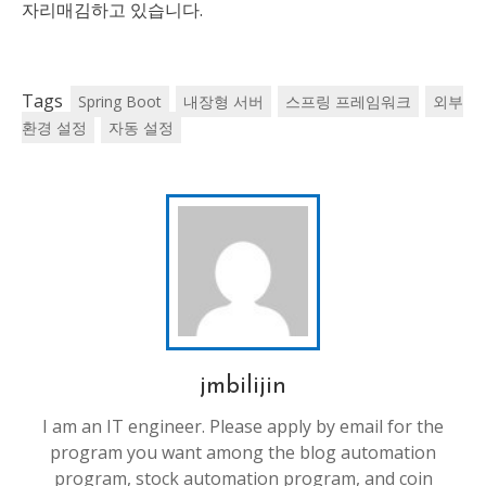
자리매김하고 있습니다.
Tags
Spring Boot
내장형 서버
스프링 프레임워크
외부
환경 설정
자동 설정
jmbilijin
I am an IT engineer. Please apply by email for the
program you want among the blog automation
program, stock automation program, and coin