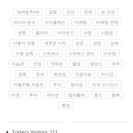
Spring Boot
갈등
건강
관계
눈 건강
데이터 분석
마이클잭슨
마케팅
마케팅 전략
변화
별자리
비타민 D
사랑
사업운
사용자 경험
새로운 시작
성공
성장
성취
수분 섭취
스트레스
스트레스 관리
스프링
식습관
안정
연애운
열정
영양소
우주
운동
운세
유연성
인공지능
자신감
자율주행 자동차
주식
창의성
타겟 오디언스
타로
투자
파이썬
팝의황제
풍요
행복
혼란
Today's Visitors:
111