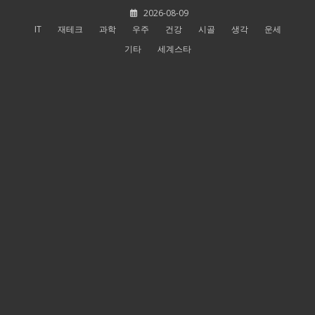
Skip
2026-08-09
to
IT
재테크
과학
우주
건강
시골
생각
운세
content
기타
세계스타