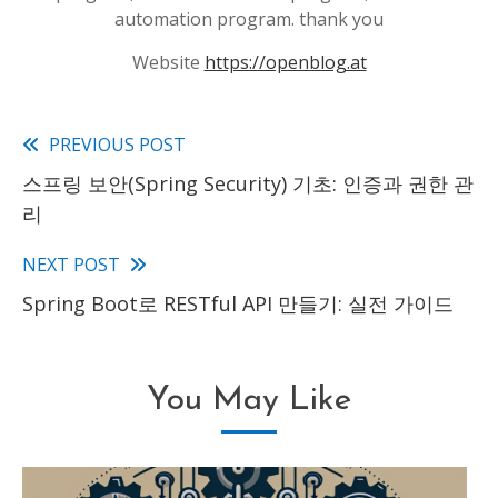
automation program. thank you
Website
https://openblog.at
PREVIOUS POST
Read
스프링 보안(Spring Security) 기초: 인증과 권한 관
more
리
articles
NEXT POST
Spring Boot로 RESTful API 만들기: 실전 가이드
You May Like