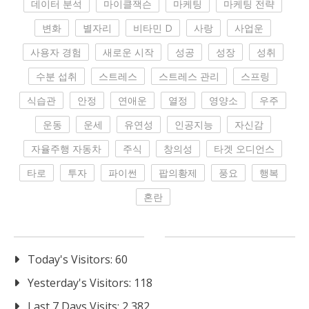
데이터 분석
마이클잭슨
마케팅
마케팅 전략
변화
별자리
비타민 D
사랑
사업운
사용자 경험
새로운 시작
성공
성장
성취
수분 섭취
스트레스
스트레스 관리
스프링
식습관
안정
연애운
열정
영양소
우주
운동
운세
유연성
인공지능
자신감
자율주행 자동차
주식
창의성
타겟 오디언스
타로
투자
파이썬
팝의황제
풍요
행복
혼란
Today's Visitors:
60
Yesterday's Visitors:
118
Last 7 Days Visits:
2,382