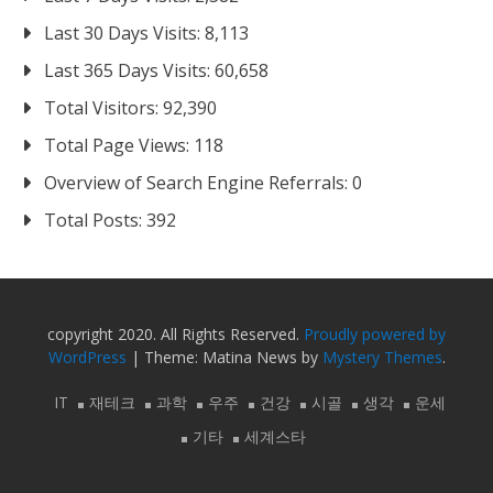
Last 30 Days Visits:
8,113
Last 365 Days Visits:
60,658
Total Visitors:
92,390
Total Page Views:
118
Overview of Search Engine Referrals:
0
Total Posts:
392
copyright 2020. All Rights Reserved.
Proudly powered by
WordPress
|
Theme: Matina News by
Mystery Themes
.
IT
재테크
과학
우주
건강
시골
생각
운세
기타
세계스타