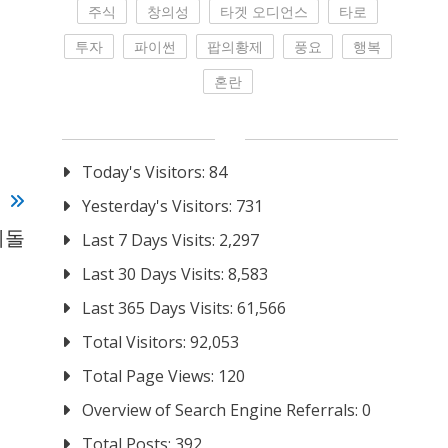
주식
창의성
타겟 오디언스
타로
투자
파이썬
팝의황제
풍요
행복
혼란
Today's Visitors:
84
T
Yesterday's Visitors:
731
이돌
Last 7 Days Visits:
2,297
Last 30 Days Visits:
8,583
Last 365 Days Visits:
61,566
Total Visitors:
92,053
Total Page Views:
120
Overview of Search Engine Referrals:
0
Total Posts:
392