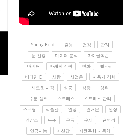
Spring Boot
갈등
건강
관계
눈 건강
데이터 분석
마이클잭슨
마케팅
마케팅 전략
변화
별자리
비타민 D
사랑
사업운
사용자 경험
새로운 시작
성공
성장
성취
수분 섭취
스트레스
스트레스 관리
스프링
식습관
안정
연애운
열정
영양소
우주
운동
운세
유연성
인공지능
자신감
자율주행 자동차