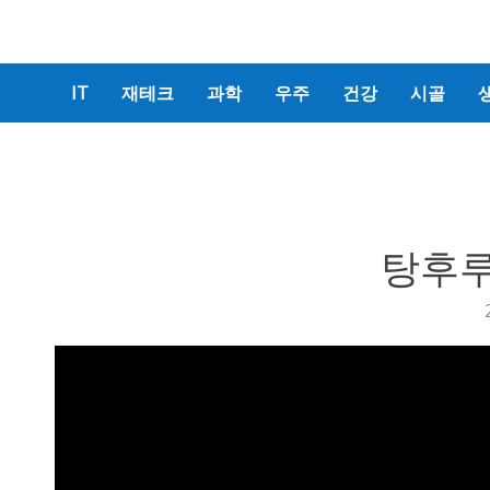
IT
재테크
과학
우주
건강
시골
탕후루