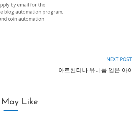
pply by email for the
e blog automation program,
and coin automation
NEXT POS
아르헨티나 유니폼 입은 아
 May Like