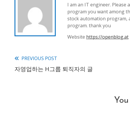
I am an IT engineer. Please a
program you want among th
stock automation program, 
program. thank you
Website
https://openblog.at
PREVIOUS POST
Read
자영업하는 H그룹 퇴직자의 글
more
articles
You