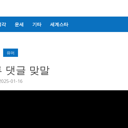
생각
운세
기타
세계스타
유머
 댓글 맞말
2025-01-16