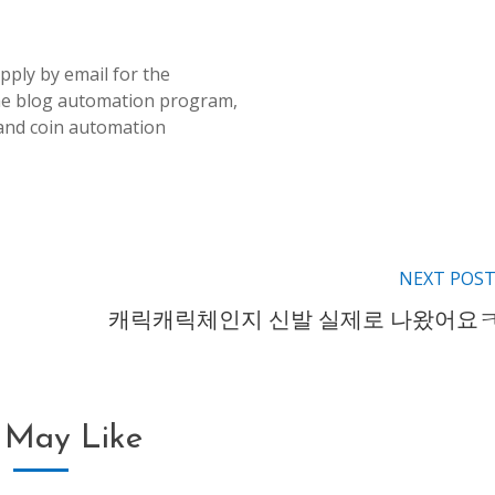
pply by email for the
e blog automation program,
and coin automation
NEXT POS
캐릭캐릭체인지 신발 실제로 나왔어요
 May Like