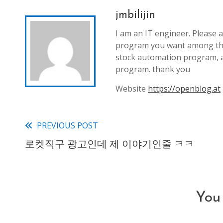
jmbilijin
I am an IT engineer. Please a
program you want among th
stock automation program, 
program. thank you
Website
https://openblog.at
PREVIOUS POST
Read
로켓직구 광고인데 제 이야기인줄 ㅋㅋ
more
articles
You