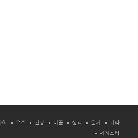
과학
우주
건강
시골
생각
운세
기타
세계스타