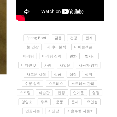
Spring Boot
갈등
건강
관계
눈 건강
데이터 분석
마이클잭슨
마케팅
마케팅 전략
변화
별자리
비타민 D
사랑
사업운
사용자 경험
새로운 시작
성공
성장
성취
수분 섭취
스트레스
스트레스 관리
스프링
식습관
안정
연애운
열정
영양소
우주
운동
운세
유연성
인공지능
자신감
자율주행 자동차