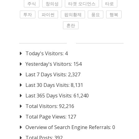
주식
창의성
타겟 오디언스
타로
투자
파이썬
팝의황제
풍요
행복
혼란
Today's Visitors:
4
Yesterday's Visitors:
154
Last 7 Days Visits:
2,327
Last 30 Days Visits:
8,131
Last 365 Days Visits:
61,240
Total Visitors:
92,216
Total Page Views:
127
Overview of Search Engine Referrals:
0
Total Posts:
392