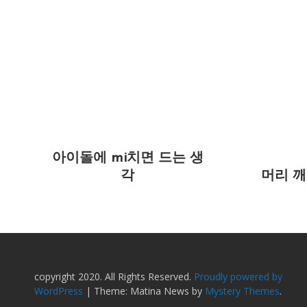
아이돌에 mi치면 드는 생
각
머리 
copyright 2020. All Rights Reserved.
Proudly powered by
WordPress
|
Theme: Matina News by
Mystery Themes
.