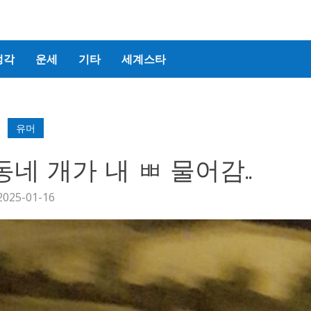
생각
운세
기타
세계스타
유머
네 개가 내 ㅃ 물어감..
2025-01-16