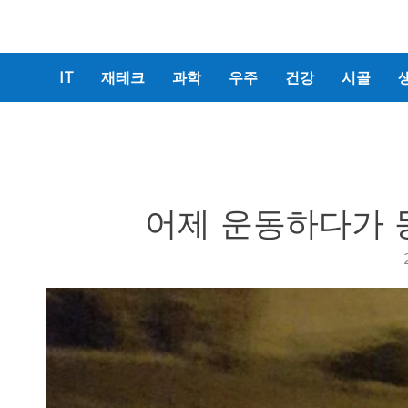
IT
재테크
과학
우주
건강
시골
어제 운동하다가 동