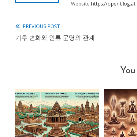
Website
https://openblog.at
PREVIOUS POST
Read
기후 변화와 인류 문명의 관계
more
articles
You