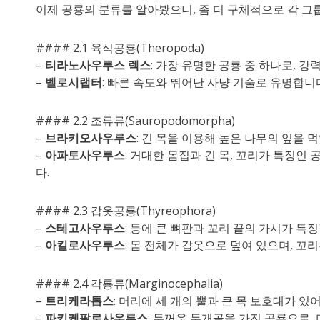
이제 공룡의 분류를 알아봤으니, 좀 더 구체적으로 각 
#### 2.1 육식공룡(Theropoda)
–
티라노사우루스 렉스
: 가장 유명한 공룡 중 하나로, 
–
벨로시랩터
: 빠른 속도와 뛰어난 사냥 기술로 유명합니다
#### 2.2 조류류(Sauropodomorpha)
–
브라키오사우루스
: 긴 목을 이용해 높은 나무의 잎을
–
아파토사우루스
: 거대한 몸집과 긴 목, 꼬리가 특징인
다.
#### 2.3 갑옷공룡(Thyreophora)
–
스테고사우루스
: 등에 큰 뼈판과 꼬리 끝의 가시가 특
–
아킬로사우루스
: 몸 전체가 갑옷으로 덮여 있으며, 꼬
#### 2.4 각룡류(Marginocephalia)
–
트리케라톱스
: 머리에 세 개의 뿔과 큰 목 보호대가 있
–
파키케팔로사우루스
: 두꺼운 두개골을 가진 공룡으로,