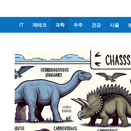
IT
재테크
과학
우주
건강
시골