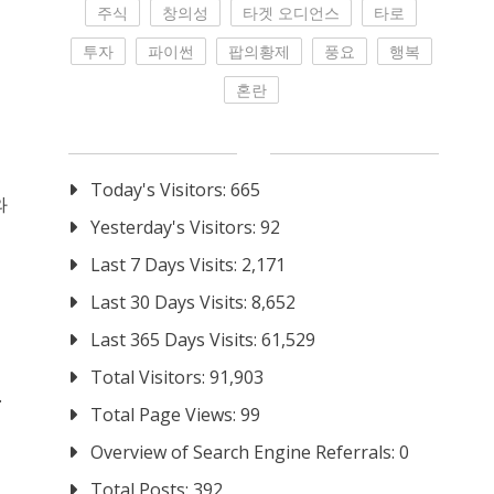
주식
창의성
타겟 오디언스
타로
투자
파이썬
팝의황제
풍요
행복
혼란
Today's Visitors:
665
와
Yesterday's Visitors:
92
Last 7 Days Visits:
2,171
Last 30 Days Visits:
8,652
Last 365 Days Visits:
61,529
Total Visitors:
91,903
.
Total Page Views:
99
Overview of Search Engine Referrals:
0
Total Posts:
392