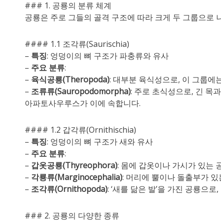
### 1. 공룡의 분류 체계
공룡은 주로 그들의 골격 구조에 따라 크게 두 그룹으로 
#### 1.1 조각류(Saurischia)
–
특징
: 엉덩이의 뼈 구조가 파충류와 유사
–
주요 분류
:
–
육식공룡(Theropoda)
: 대부분 육식성으로, 이 그룹
–
조류류(Sauropodomorpha)
: 주로 초식성으로, 긴 
아파토사우루스가 이에 속합니다.
#### 1.2 갑각류(Ornithischia)
–
특징
: 엉덩이의 뼈 구조가 새와 유사
–
주요 분류
:
–
갑옷공룡(Thyreophora)
: 몸에 갑옷이나 가시가 있는
–
각룡류(Marginocephalia)
: 머리에 뿔이나 돌출부가 
–
조각류(Ornithopoda)
: ‘새를 닮은 발’을 가진 공룡
### 2. 공룡의 다양한 종류