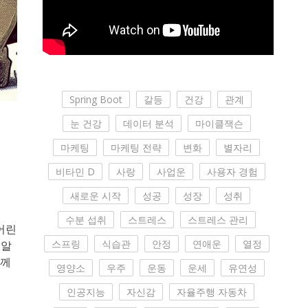
Spring Boot
갈등
건강
관계
눈 건강
데이터 분석
마이클잭슨
마케팅
마케팅 전략
변화
별자리
비타민 D
사랑
사업운
사용자 경험
새로운 시작
성공
성장
성취
수분 섭취
스트레스
스트레스 관리
어린
스프링
식습관
안정
연애운
열정
 알
함께
영양소
우주
운동
운세
유연성
인공지능
자신감
자율주행 자동차