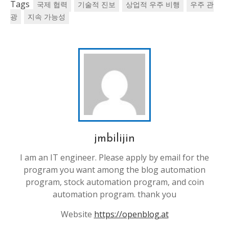
Tags
국제 협력
기술적 진보
상업적 우주 비행
우주 관
광
지속 가능성
jmbilijin
I am an IT engineer. Please apply by email for the
program you want among the blog automation
program, stock automation program, and coin
automation program. thank you
Website
https://openblog.at