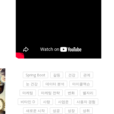
Spring Boot
갈등
건강
관계
눈 건강
데이터 분석
마이클잭슨
마케팅
마케팅 전략
변화
별자리
비타민 D
사랑
사업운
사용자 경험
새로운 시작
성공
성장
성취