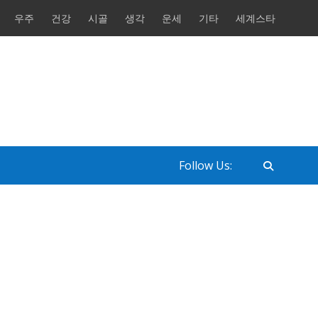
우주
건강
시골
생각
운세
기타
세계스타
Follow Us: