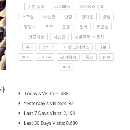
수분 섭취
스트레스
스트레스 관리
스프링
식습관
안정
연애운
열정
영양소
우주
운동
운세
유연성
인공지능
자신감
자율주행 자동차
주식
창의성
타겟 오디언스
타로
투자
파이썬
팝의황제
풍요
행복
혼란
미와
Today's Visitors:
688
Yesterday's Visitors:
92
Last 7 Days Visits:
2,199
Last 30 Days Visits:
8,680