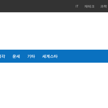
IT
재테크
과학
생각
운세
기타
세계스타