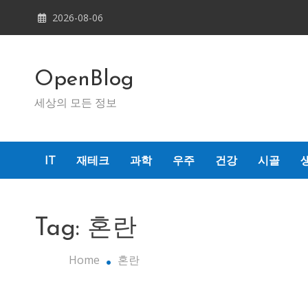
Skip
2026-08-06
to
content
OpenBlog
세상의 모든 정보
IT
재테크
과학
우주
건강
시골
Tag:
혼란
Home
혼란