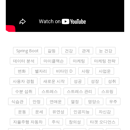
Spring Boot
갈등
건강
관계
눈 건강
데이터 분석
마이클잭슨
마케팅
마케팅 전략
변화
별자리
비타민 D
사랑
사업운
사용자 경험
새로운 시작
성공
성장
성취
수분 섭취
스트레스
스트레스 관리
스프링
식습관
안정
연애운
열정
영양소
우주
운동
운세
유연성
인공지능
자신감
자율주행 자동차
주식
창의성
타겟 오디언스