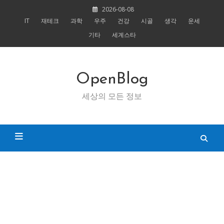
Skip
2026-08-08
to
IT
재테크
과학
우주
건강
시골
생각
운세
content
기타
세계스타
OpenBlog
세상의 모든 정보