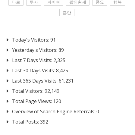
타로
투자
파이썬
팝의황제
풍요
행복
혼란
Today's Visitors:
91
Yesterday's Visitors:
89
Last 7 Days Visits:
2,325
Last 30 Days Visits:
8,425
Last 365 Days Visits:
61,231
Total Visitors:
92,149
Total Page Views:
120
Overview of Search Engine Referrals:
0
Total Posts:
392