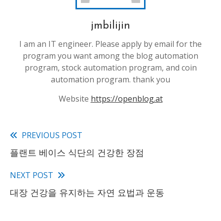
jmbilijin
I am an IT engineer. Please apply by email for the
program you want among the blog automation
program, stock automation program, and coin
automation program. thank you
Website
https://openblog.at
PREVIOUS POST
Read
플랜트 베이스 식단의 건강한 장점
more
articles
NEXT POST
대장 건강을 유지하는 자연 요법과 운동