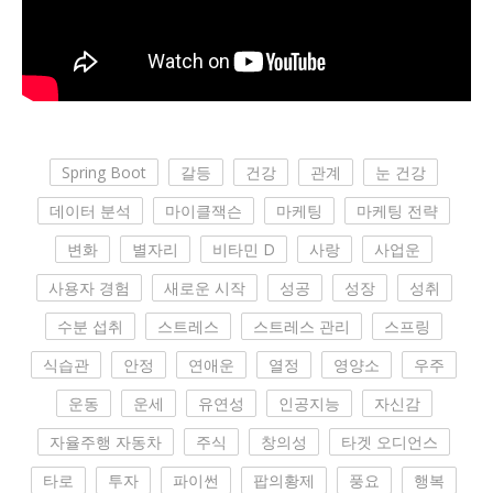
Spring Boot
갈등
건강
관계
눈 건강
데이터 분석
마이클잭슨
마케팅
마케팅 전략
변화
별자리
비타민 D
사랑
사업운
사용자 경험
새로운 시작
성공
성장
성취
수분 섭취
스트레스
스트레스 관리
스프링
식습관
안정
연애운
열정
영양소
우주
운동
운세
유연성
인공지능
자신감
자율주행 자동차
주식
창의성
타겟 오디언스
타로
투자
파이썬
팝의황제
풍요
행복