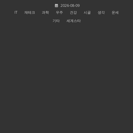
Skip
2026-08-09
to
IT
재테크
과학
우주
건강
시골
생각
운세
content
기타
세계스타