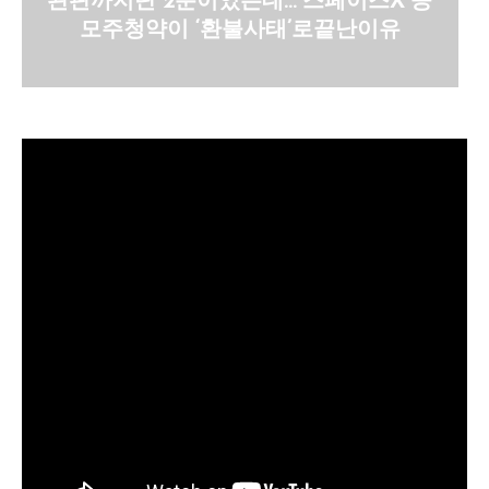
완판까지단 2분이었는데… 스페이스X 공
모주청약이 ‘환불사태’로끝난이유