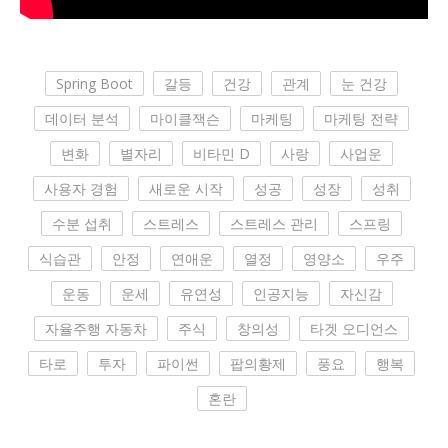
Spring Boot
갈등
건강
관계
눈 건강
데이터 분석
마이클잭슨
마케팅
마케팅 전략
변화
별자리
비타민 D
사랑
사업운
사용자 경험
새로운 시작
성공
성장
성취
수분 섭취
스트레스
스트레스 관리
스프링
식습관
안정
연애운
열정
영양소
우주
운동
운세
유연성
인공지능
자신감
자율주행 자동차
주식
창의성
타겟 오디언스
타로
투자
파이썬
팝의황제
풍요
행복
혼란