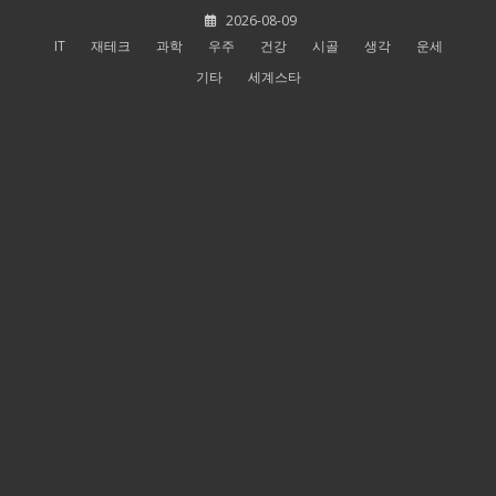
Skip
2026-08-09
to
IT
재테크
과학
우주
건강
시골
생각
운세
content
기타
세계스타