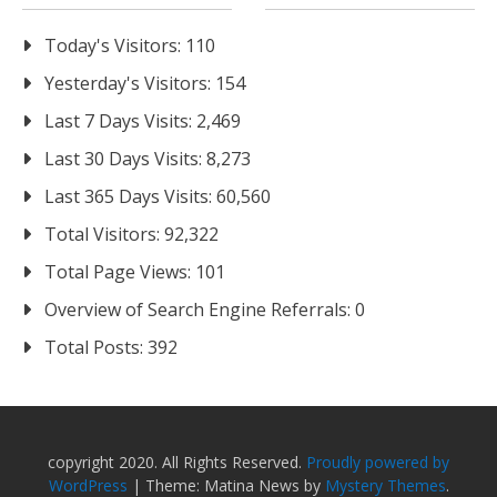
Today's Visitors:
110
Yesterday's Visitors:
154
Last 7 Days Visits:
2,469
Last 30 Days Visits:
8,273
Last 365 Days Visits:
60,560
Total Visitors:
92,322
Total Page Views:
101
Overview of Search Engine Referrals:
0
Total Posts:
392
copyright 2020. All Rights Reserved.
Proudly powered by
WordPress
|
Theme: Matina News by
Mystery Themes
.