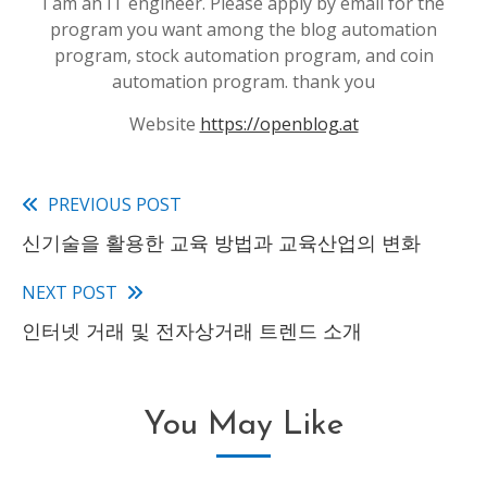
I am an IT engineer. Please apply by email for the
program you want among the blog automation
program, stock automation program, and coin
automation program. thank you
Website
https://openblog.at
PREVIOUS POST
Read
신기술을 활용한 교육 방법과 교육산업의 변화
more
articles
NEXT POST
인터넷 거래 및 전자상거래 트렌드 소개
You May Like