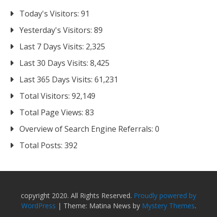
Today's Visitors:
91
Yesterday's Visitors:
89
Last 7 Days Visits:
2,325
Last 30 Days Visits:
8,425
Last 365 Days Visits:
61,231
Total Visitors:
92,149
Total Page Views:
83
Overview of Search Engine Referrals:
0
Total Posts:
392
copyright 2020. All Rights Reserved.
Proudly powered by
WordPress
|
Theme: Matina News by
Mystery Themes
.