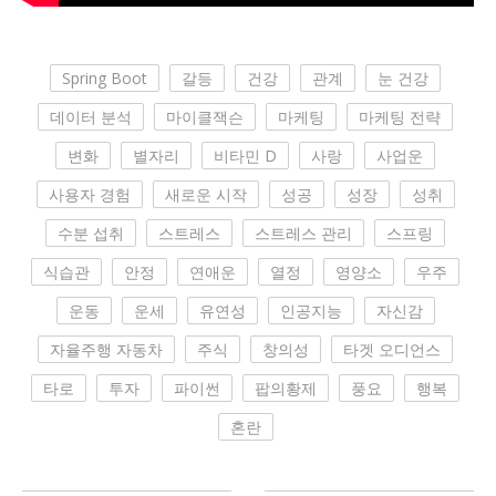
Spring Boot
갈등
건강
관계
눈 건강
데이터 분석
마이클잭슨
마케팅
마케팅 전략
변화
별자리
비타민 D
사랑
사업운
사용자 경험
새로운 시작
성공
성장
성취
수분 섭취
스트레스
스트레스 관리
스프링
식습관
안정
연애운
열정
영양소
우주
운동
운세
유연성
인공지능
자신감
자율주행 자동차
주식
창의성
타겟 오디언스
타로
투자
파이썬
팝의황제
풍요
행복
혼란