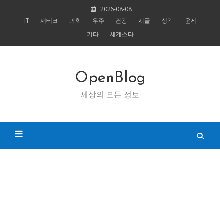
Skip
2026-08-08
to
IT
재테크
과학
우주
건강
시골
생각
운세
content
기타
세계스타
OpenBlog
세상의 모든 정보