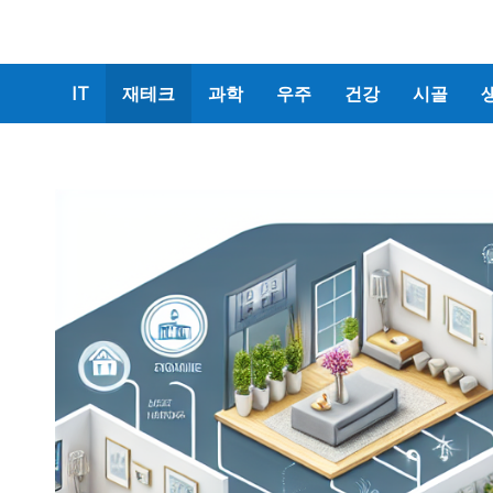
IT
재테크
과학
우주
건강
시골