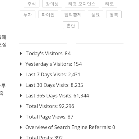
주식
창의성
타겟 오디언스
타로
투자
파이썬
팝의황제
풍요
행복
혼란
통해
조절
Today's Visitors:
84
Yesterday's Visitors:
154
Last 7 Days Visits:
2,431
Last 30 Days Visits:
8,235
솔루
줍
Last 365 Days Visits:
61,344
Total Visitors:
92,296
Total Page Views:
87
Overview of Search Engine Referrals:
0
Total Posts:
392