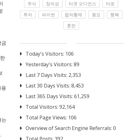
이
주식
창의성
타겟 오디언스
타로
로
투자
파이썬
팝의황제
풍요
행복
혼란
잠금
Today's Visitors:
106
요한
Yesterday's Visitors:
89
보
Last 7 Days Visits:
2,353
Last 30 Days Visits:
8,453
사용
Last 365 Days Visits:
61,259
Total Visitors:
92,164
Total Page Views:
106
하는
Overview of Search Engine Referrals:
0
.
Total Posts:
392