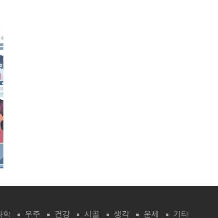
과학
우주
건강
시골
생각
운세
기타