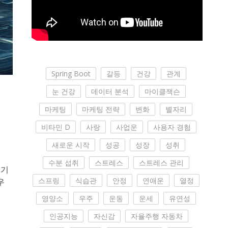
Spring Boot
갈등
건강
관계
눈 건강
데이터 분석
마이클잭슨
마케팅
마케팅 전략
변화
별자리
비타민 D
사랑
사업운
사용자 경험
새로운 시작
성공
성장
성취
수분 섭취
스트레스
스트레스 관리
 기
스프링
식습관
안정
연애운
열정
우
영양소
우주
운동
운세
유연성
인공지능
자신감
자율주행 자동차