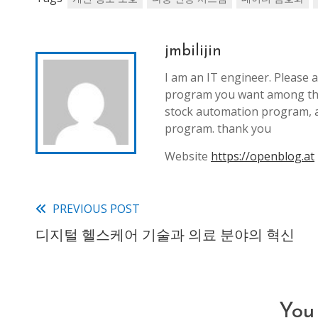
jmbilijin
I am an IT engineer. Please a
program you want among th
stock automation program, 
program. thank you
Website
https://openblog.at
PREVIOUS POST
Read
디지털 헬스케어 기술과 의료 분야의 혁신
more
articles
You