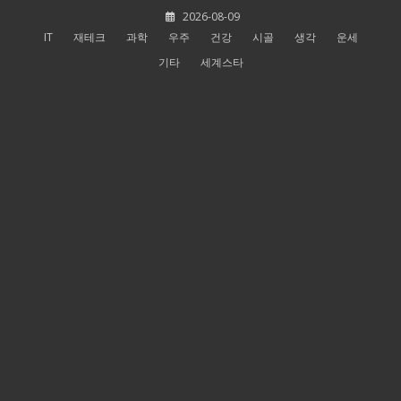
Skip
2026-08-09
to
IT
재테크
과학
우주
건강
시골
생각
운세
content
기타
세계스타