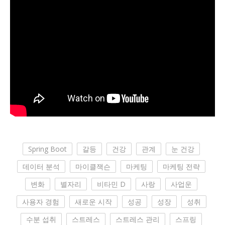
Spring Boot
갈등
건강
관계
눈 건강
데이터 분석
마이클잭슨
마케팅
마케팅 전략
변화
별자리
비타민 D
사랑
사업운
사용자 경험
새로운 시작
성공
성장
성취
수분 섭취
스트레스
스트레스 관리
스프링