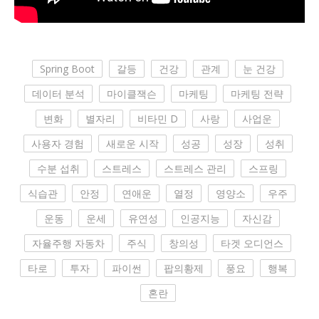
Spring Boot
갈등
건강
관계
눈 건강
데이터 분석
마이클잭슨
마케팅
마케팅 전략
변화
별자리
비타민 D
사랑
사업운
사용자 경험
새로운 시작
성공
성장
성취
수분 섭취
스트레스
스트레스 관리
스프링
식습관
안정
연애운
열정
영양소
우주
운동
운세
유연성
인공지능
자신감
자율주행 자동차
주식
창의성
타겟 오디언스
타로
투자
파이썬
팝의황제
풍요
행복
혼란