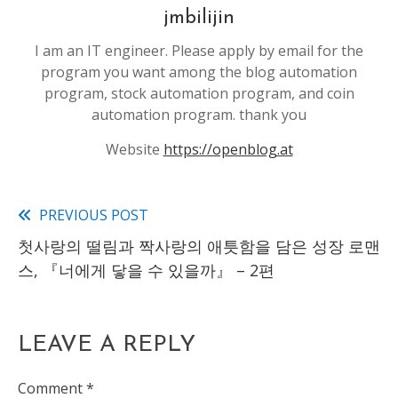
jmbilijin
I am an IT engineer. Please apply by email for the
program you want among the blog automation
program, stock automation program, and coin
automation program. thank you
Website
https://openblog.at
PREVIOUS POST
Read
첫사랑의 떨림과 짝사랑의 애틋함을 담은 성장 로맨
more
스, 『너에게 닿을 수 있을까』 – 2편
articles
LEAVE A REPLY
Comment
*