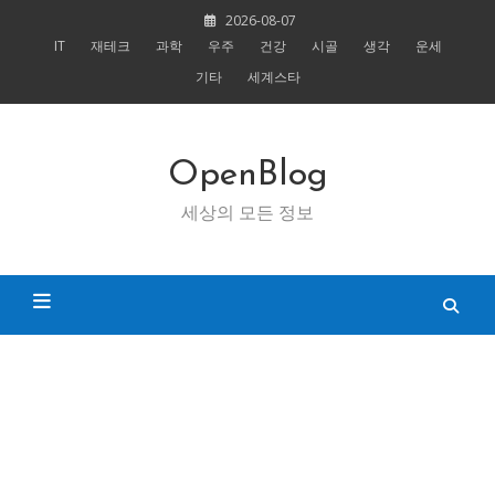
Skip
2026-08-07
to
IT
재테크
과학
우주
건강
시골
생각
운세
content
기타
세계스타
OpenBlog
세상의 모든 정보