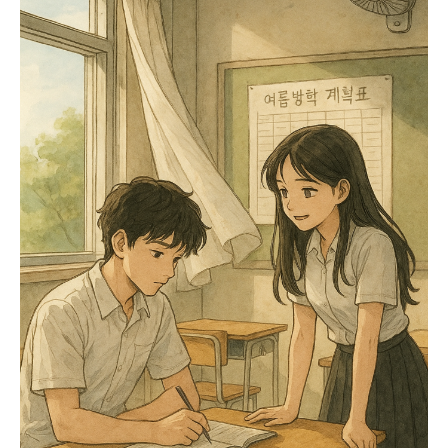
너에게 닿을 수 있을까
첫사랑의 떨림과 짝사랑의 애틋함을
담은 성장 로맨스, 『너에게 닿을 수
있을까』 – 3편