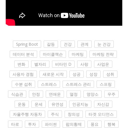
Spring Boot
갈등
건강
관계
눈 건강
데이터 분석
마이클잭슨
마케팅
마케팅 전략
변화
별자리
비타민 D
사랑
사업운
사용자 경험
새로운 시작
성공
성장
성취
수분 섭취
스트레스
스트레스 관리
스프링
식습관
안정
연애운
열정
영양소
우주
운동
운세
유연성
인공지능
자신감
자율주행 자동차
주식
창의성
타겟 오디언스
타로
투자
파이썬
팝의황제
풍요
행복