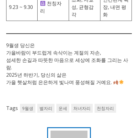
천칭자
9.23 ~ 9.30
성, 균형감
장, 내면 평
리
각
화
9월생 당신은
가을바람이 부드럽게 속삭이는 계절의 자손,
섬세한 손길과 따뜻한 마음으로 세상에 조화를 그리는 사
람.
2025년 하반기, 당신의 삶은
가을 햇살처럼 은은하게 빛나며 풍성해질 거예요.
Tags
9월생
별자리
운세
처녀자리
천칭자리