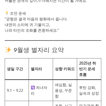
커플은 관계의 깊이가 더해지는 시간이 될 거예요.
조언 운세
“균형은 결국 마음의 평화에서 옵니다.
내면의 소리에 귀 기울이고,
나와 타인의 조화를 존중하세요.”
9월생 별자리 요약
2025년 하
생일 구간
별자리
성향 키워드
반기 운세
흐름
세심함, 실
처녀자
루틴 강화,
9.1 ~ 9.22
용성, 꾸준
리
실속과 성장
함
조화, 사교
인간관계 확