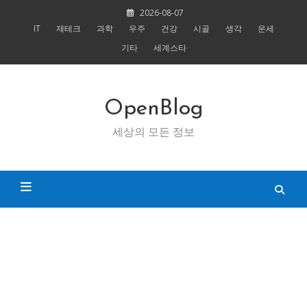
Skip
2026-08-07
to
IT
재테크
과학
우주
건강
시골
생각
운세
content
기타
세계스타
OpenBlog
세상의 모든 정보