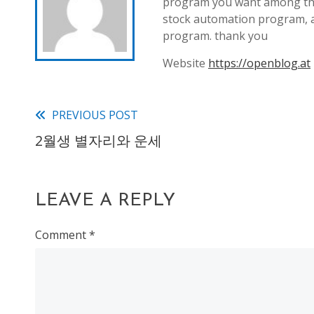
program you want among th
stock automation program, 
program. thank you
Website
https://openblog.at
PREVIOUS POST
Read
2월생 별자리와 운세
more
articles
LEAVE A REPLY
Comment
*