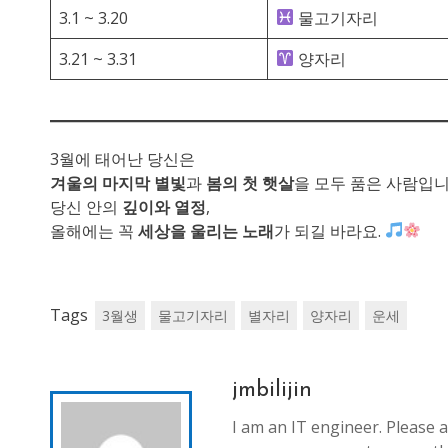
3.1 ~ 3.20
물고기자리
3.21 ~ 3.31
양자리
3월에 태어난 당신은
겨울의 마지막 별빛
과
봄의 첫 햇살
을 모두 품은 사람입니
당신 안의
깊이와 열정
,
올해에는 꼭
세상을 울리는 노래
가 되길 바라요.
Tags
3월생
물고기자리
별자리
양자리
운세
jmbilijin
I am an IT engineer. Please a