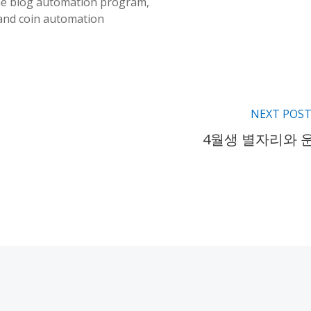
e blog automation program,
and coin automation
NEXT POS
4월생 별자리와 