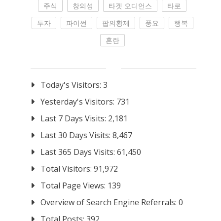
주식
창의성
타겟 오디언스
타로
투자
파이썬
팝의황제
풍요
행복
혼란
Today's Visitors:
3
Yesterday's Visitors:
731
Last 7 Days Visits:
2,181
Last 30 Days Visits:
8,467
Last 365 Days Visits:
61,450
Total Visitors:
91,972
Total Page Views:
139
Overview of Search Engine Referrals:
0
Total Posts:
392