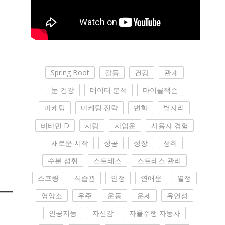
Spring Boot
갈등
건강
관계
눈 건강
데이터 분석
마이클잭슨
마케팅
마케팅 전략
변화
별자리
비타민 D
사랑
사업운
사용자 경험
새로운 시작
성공
성장
성취
수분 섭취
스트레스
스트레스 관리
스프링
식습관
안정
연애운
열정
영양소
우주
운동
운세
유연성
인공지능
자신감
자율주행 자동차