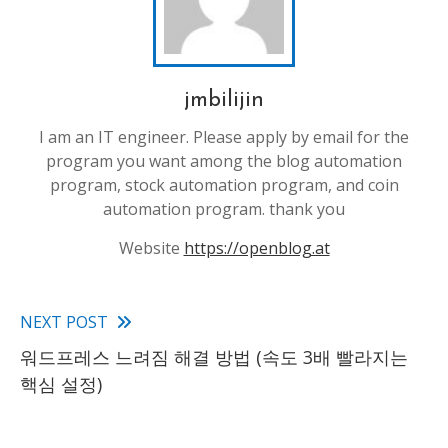
jmbilijin
I am an IT engineer. Please apply by email for the
program you want among the blog automation
program, stock automation program, and coin
automation program. thank you
Website
https://openblog.at
NEXT POST
Read
워드프레스 느려짐 해결 방법 (속도 3배 빨라지는
more
핵심 설정)
articles