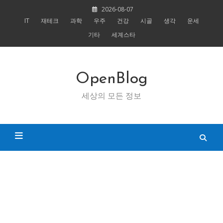
Skip
2026-08-07
to
IT
재테크
과학
우주
건강
시골
생각
운세
content
기타
세계스타
OpenBlog
세상의 모든 정보