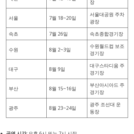
장
서울대공원 주차
서울
7월 18~20일
광장
속초
7월 26일
속초종합경기장
수원월드컵 보조
수원
8월 2~3일
경기장
대구스타디움 주
대구
8월 9일
경기장
부산아시아드 주
부산
8월 15~16일
경기장
광주 조선대 운
광주
8월 23~24일
동장
공연 시간:
오후 6시 또는 7시 시작