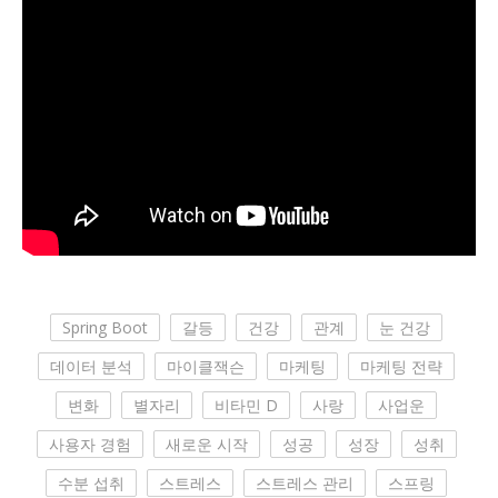
Spring Boot
갈등
건강
관계
눈 건강
데이터 분석
마이클잭슨
마케팅
마케팅 전략
변화
별자리
비타민 D
사랑
사업운
사용자 경험
새로운 시작
성공
성장
성취
수분 섭취
스트레스
스트레스 관리
스프링