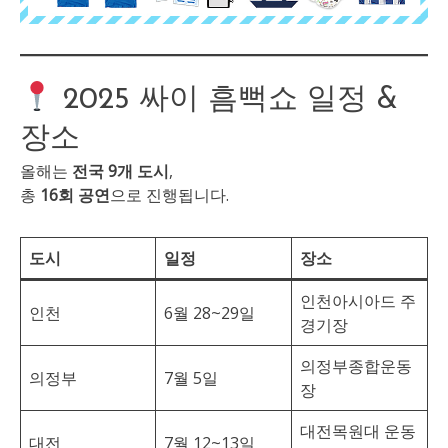
2025 싸이 흠뻑쇼 일정 &
장소
올해는
전국 9개 도시
,
총
16회 공연
으로 진행됩니다.
도시
일정
장소
인천아시아드 주
인천
6월 28~29일
경기장
의정부종합운동
의정부
7월 5일
장
대전목원대 운동
대전
7월 12~13일