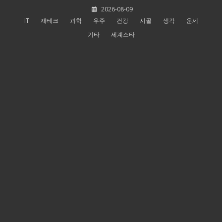
Skip
2026-08-09
to
IT
재테크
과학
우주
건강
시골
생각
운세
content
기타
세계스타