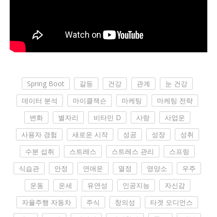
Spring Boot
갈등
건강
관계
눈 건강
데이터 분석
마이클잭슨
마케팅
마케팅 전략
변화
별자리
비타민 D
사랑
사업운
사용자 경험
새로운 시작
성공
성장
성취
수분 섭취
스트레스
스트레스 관리
스프링
식습관
안정
연애운
열정
영양소
우주
운동
운세
유연성
인공지능
자신감
자율주행 자동차
주식
창의성
타겟 오디언스