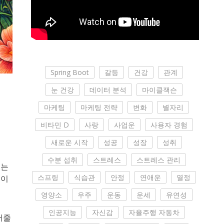
Spring Boot
갈등
건강
관계
눈 건강
데이터 분석
마이클잭슨
마케팅
마케팅 전략
변화
별자리
비타민 D
사랑
사업운
사용자 경험
새로운 시작
성공
성장
성취
수분 섭취
스트레스
스트레스 관리
드는
스프링
식습관
안정
연애운
열정
 이
영양소
우주
운동
운세
유연성
인공지능
자신감
자율주행 자동차
어줄