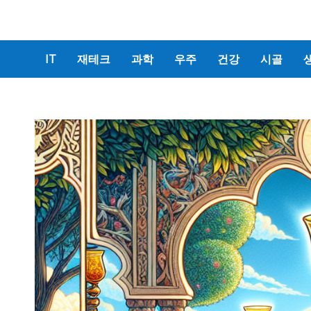
IT
재테크
과학
우주
건강
시골