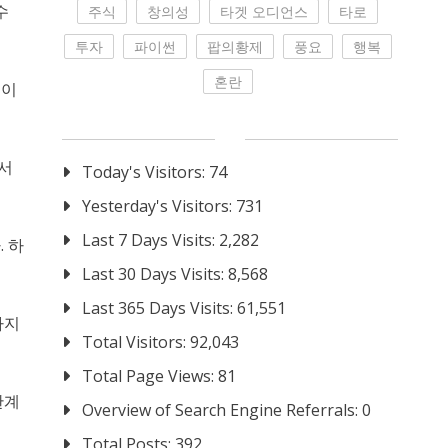
수
주식
창의성
타겟 오디언스
타로
투자
파이썬
팝의황제
풍요
행복
혼란
 이
 서
Today's Visitors:
74
Yesterday's Visitors:
731
Last 7 Days Visits:
2,282
 하
Last 30 Days Visits:
8,568
Last 365 Days Visits:
61,551
하지
Total Visitors:
92,043
Total Page Views:
81
관계
Overview of Search Engine Referrals:
0
Total Posts:
392