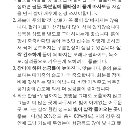
심하면 금물.
화분밑에 물빠짐이 좋게 마사토
등 자갈
을 먼저 깔아 배수에 신경 쓰셔야합니다.
과습에 주의할 것. 상토가 꼭 물이 잘 빠지지는 않습
니다. 펄라이트가 생각보다 많이 섞여 있지않습니다.
삽목용 상토를 별도로 구매하시는게 좋습니다. 흙이
항시 축축하다면 꽂아 두었던 삽수는 까맣게 변하면
서 썩어 문드러지는 무름현상이 생길수 있습니다.
살
짝 건조하게
물이 싹 빠지는 모래나 펄라이트, 녹소
토, 질석등으로 키우는게 오히려 더 좋습니다.
장마에 하면 성공률이 높아
진다. 맞습니다. 흙의 습도
보다는 대기중의 습도가 더 중요합니다. 화분을 장마
비에 맞히라는 말이 아닙니다. 비만 가려주고 놔두면
공기중의 습도에 의해 더 성공률이 좋아집니다.
최소 한달~두달까지는 햇빛을 그대로 노출하지 않고
그늘이 더 많은 곳에 놔두세요. 빛이 아예없는 어두운
곳 보다는 살짝 환한 정도의
빛이 살짝 들어오는 곳
이
좋습니다.(빛 20%정도, 음지 80%정도). 저의 경우 집
안에 그냥 거실에 두었는데 형광등도 많이 빛나고 했