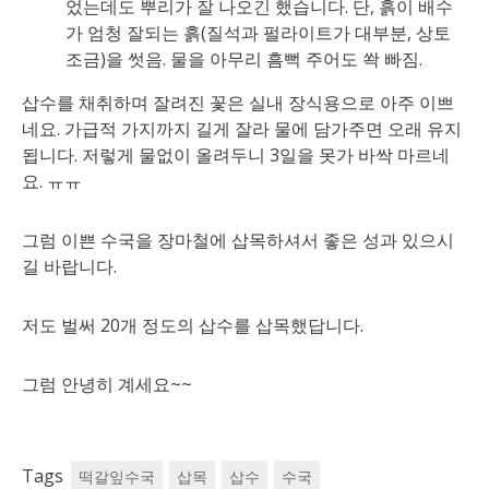
었는데도 뿌리가 잘 나오긴 했습니다. 단, 흙이 배수
가 엄청 잘되는 흙(질석과 펄라이트가 대부분, 상토
조금)을 썻음. 물을 아무리 흠뻑 주어도 쏵 빠짐.
삽수를 채취하며 잘려진 꽃은 실내 장식용으로 아주 이쁘
네요. 가급적 가지까지 길게 잘라 물에 담가주면 오래 유지
됩니다. 저렇게 물없이 올려두니 3일을 못가 바싹 마르네
요. ㅠㅠ
그럼 이쁜 수국을 장마철에 삽목하셔서 좋은 성과 있으시
길 바랍니다.
저도 벌써 20개 정도의 삽수를 삽목했답니다.
그럼 안녕히 계세요~~
Tags
떡갈잎수국
삽목
삽수
수국