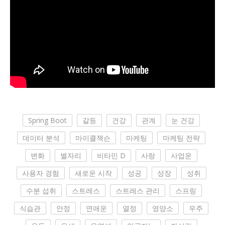
Spring Boot
갈등
건강
관계
눈 건강
데이터 분석
마이클잭슨
마케팅
마케팅 전략
변화
별자리
비타민 D
사랑
사업운
사용자 경험
새로운 시작
성공
성장
성취
수분 섭취
스트레스
스트레스 관리
스프링
식습관
안정
연애운
열정
영양소
우주