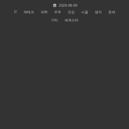
Skip
2026-08-09
to
IT
재테크
과학
우주
건강
시골
생각
운세
content
기타
세계스타