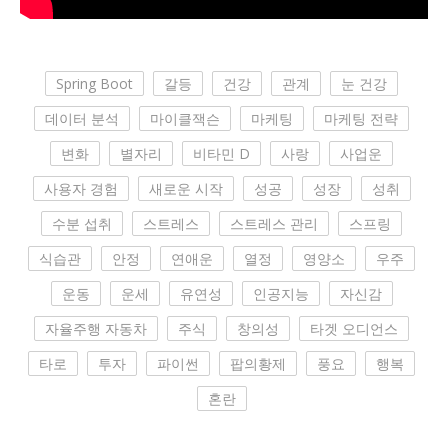
Spring Boot
갈등
건강
관계
눈 건강
데이터 분석
마이클잭슨
마케팅
마케팅 전략
변화
별자리
비타민 D
사랑
사업운
사용자 경험
새로운 시작
성공
성장
성취
수분 섭취
스트레스
스트레스 관리
스프링
식습관
안정
연애운
열정
영양소
우주
운동
운세
유연성
인공지능
자신감
자율주행 자동차
주식
창의성
타겟 오디언스
타로
투자
파이썬
팝의황제
풍요
행복
혼란