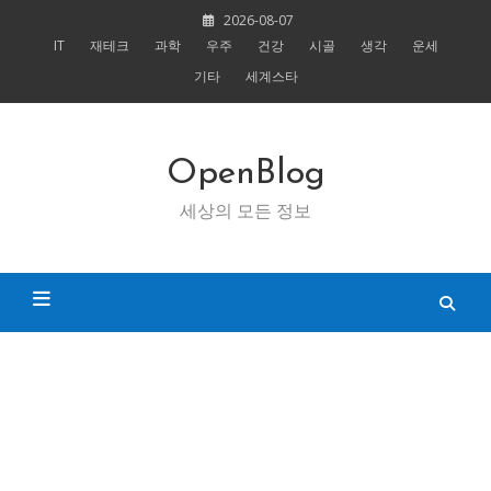
Skip
2026-08-07
to
IT
재테크
과학
우주
건강
시골
생각
운세
content
기타
세계스타
OpenBlog
세상의 모든 정보