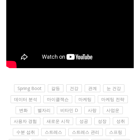
Spring Boot
갈등
건강
관계
눈 건강
데이터 분석
마이클잭슨
마케팅
마케팅 전략
변화
별자리
비타민 D
사랑
사업운
사용자 경험
새로운 시작
성공
성장
성취
수분 섭취
스트레스
스트레스 관리
스프링