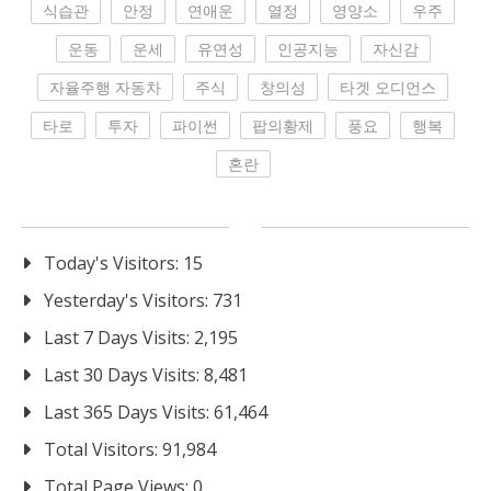
식습관
안정
연애운
열정
영양소
우주
운동
운세
유연성
인공지능
자신감
자율주행 자동차
주식
창의성
타겟 오디언스
타로
투자
파이썬
팝의황제
풍요
행복
혼란
Today's Visitors:
15
Yesterday's Visitors:
731
Last 7 Days Visits:
2,195
Last 30 Days Visits:
8,481
Last 365 Days Visits:
61,464
Total Visitors:
91,984
Total Page Views:
0