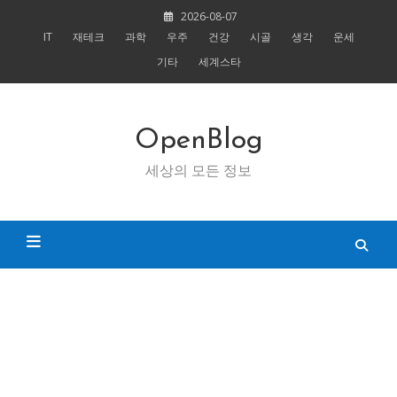
Skip
2026-08-07
to
IT
재테크
과학
우주
건강
시골
생각
운세
content
기타
세계스타
OpenBlog
세상의 모든 정보